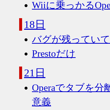
Wiiに乗っかるOp
18日
バグが残ってい
Prestoだけ
21日
Operaでタブを
意義