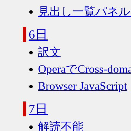
見出し一覧パネル
6日
訳文
OperaでCross-doma
Browser JavaScript
7日
解読不能