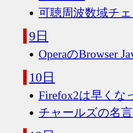
可聴周波数域チェ
9日
OperaのBrowser J
10日
Firefox2は早くな
チャールズの名言