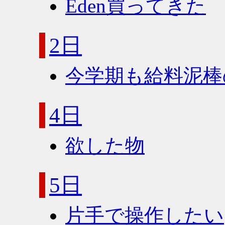
Eden買ってきた
2日
今学期も給料泥棒
4日
欲した物
5日
片手で操作したい