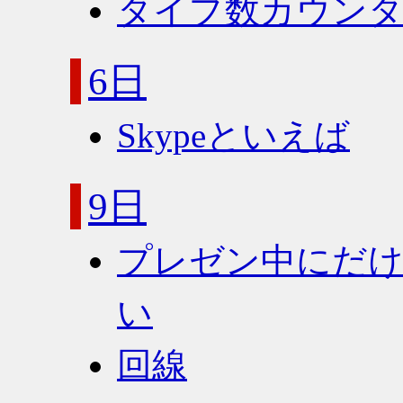
タイプ数カウン
6日
Skypeといえば
9日
プレゼン中にだけJa
い
回線