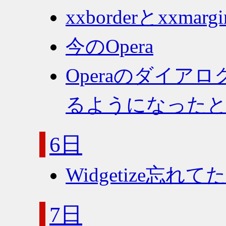
xxborderとxxmargi
今のOpera
Operaのダイア
るようになった
6日
Widgetize忘れてた
7日