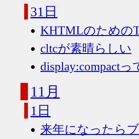
31日
KHTMLのためのTo
cltcが素晴らしい
display:comp
11月
1日
来年になったら