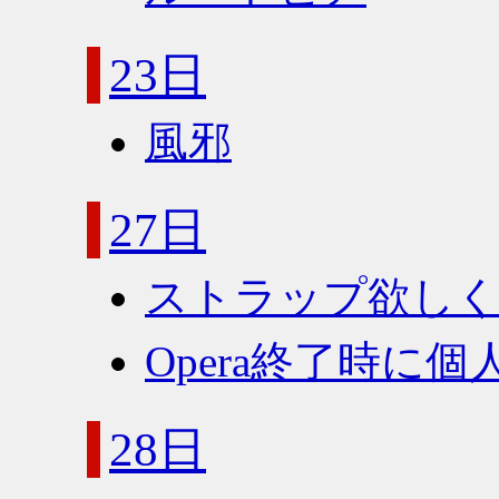
23日
風邪
27日
ストラップ欲し
Opera終了時に
28日