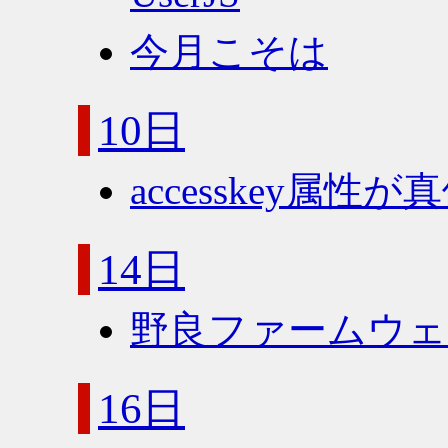
今月こそは
10日
accesskey属
14日
野良ファームウェアR
16日