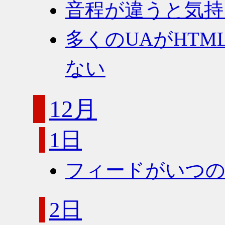
音程が違うと気持
多くのUAがHT
ない
12月
1日
フィードがいつの間
2日