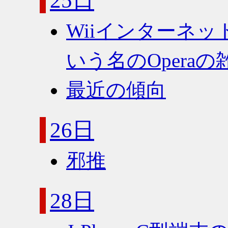
25日
Wiiインターネ
いう名のOperaの
最近の傾向
26日
邪推
28日