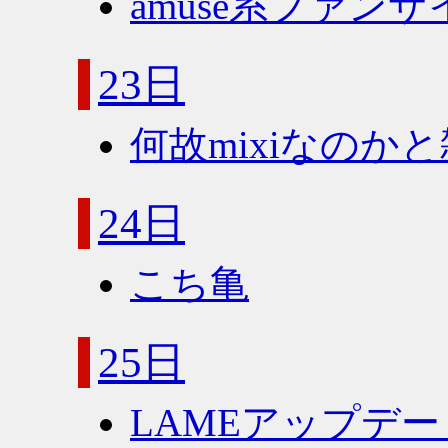
amuse系ファン
23日
何故mixiなのか
24日
こち亀
25日
LAMEアップデー