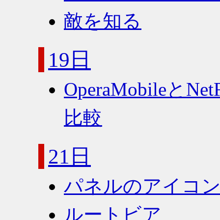
敵を知る
19日
OperaMobileとNe
比較
21日
パネルのアイコ
ルートビア