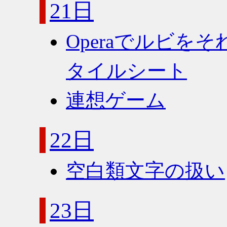
21日
Operaでルビを
タイルシート
連想ゲーム
22日
空白類文字の扱い
23日