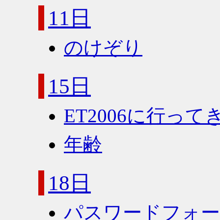
11日
のけぞり
15日
ET2006に行って
年齢
18日
パスワードフォ