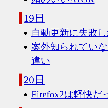
19日
自動更新に失敗し
案外知られてい
違い
20日
Firefox2は軽快