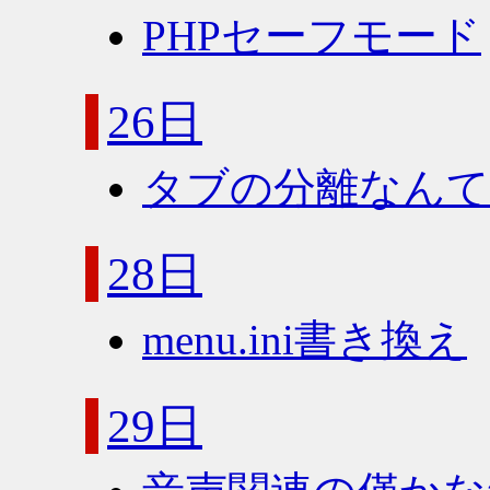
PHPセーフモード
26日
タブの分離なんて
28日
menu.ini書き換え
29日