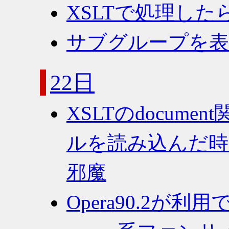
XSLTで処理したら
サブグループを表すU
22日
XSLTのdocum
ルを読み込んだ時
邪魔
Opera90.2が利