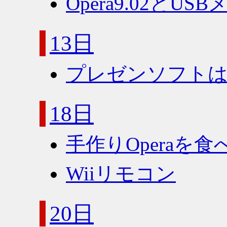
Opera9.02とUS
13日
プレゼンソフト
18日
手作りOperaを
Wiiリモコン
20日