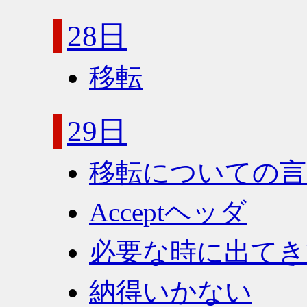
28日
移転
29日
移転についての言
Acceptヘッダ
必要な時に出てき
納得いかない