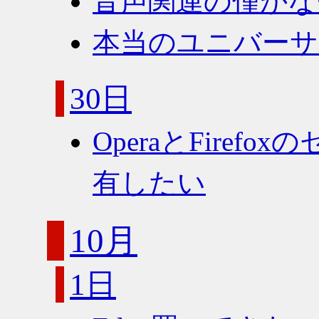
音声関連の僅かな
本当のユニバー
30日
OperaとFire
有したい
10月
1日