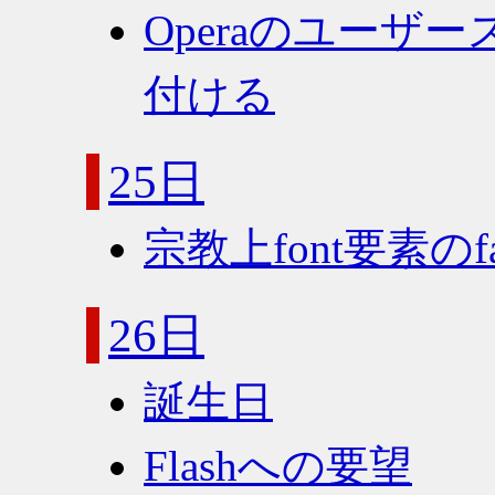
Operaのユーザ
付ける
25日
宗教上font要素の
26日
誕生日
Flashへの要望