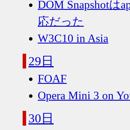
DOM Snapshotはap
応だった
W3C10 in Asia
29日
FOAF
Opera Mini 3 on Y
30日