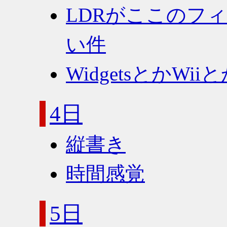
LDRがここのフ
い件
WidgetsとかWii
4日
縦書き
時間感覚
5日