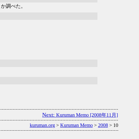
うか調べた。
Kuruman Memo [2008年11月]
kuruman.org
>
Kuruman Memo
>
2008
> 10