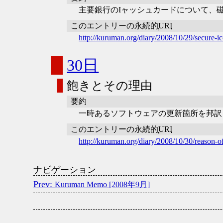
主要銀行のIャッシュカードについて、
このエントリーの永続的
URI
http://kuruman.org/diary/2008/10/29/secure-i
30日
飽きとその理由
要約
一時あるソフトウェアの更新箇所を邦訳
このエントリーの永続的
URI
http://kuruman.org/diary/2008/10/30/reason-o
ナビゲーション
Kuruman Memo [2008年9月]