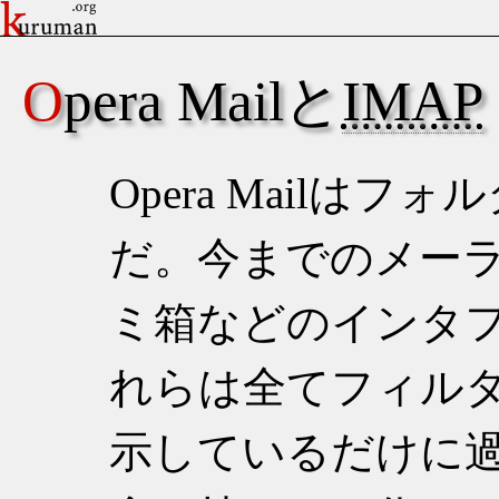
Opera Mailと
IMAP
Opera Mailは
だ。今までのメー
ミ箱などのインタ
れらは全てフィル
示しているだけに