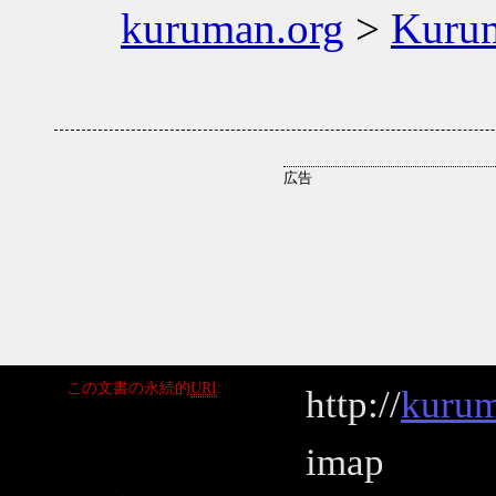
kuruman.org
>
Kuru
この文書の永続的
URI
http://
kurum
imap