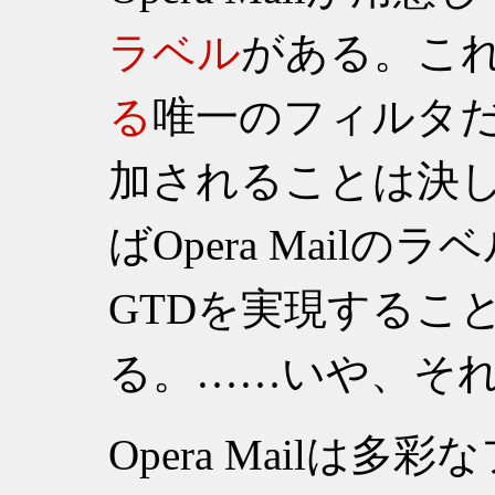
ラベル
がある。こ
る
唯一のフィルタ
加されることは決
ばOpera Mail
GTDを実現するこ
る。……いや、そ
Opera Mailは