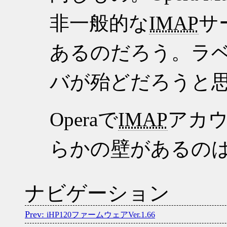
非一般的な
IMAP
サ
あるのだろう。ラ
バが殆どだろうと
Operaで
IMAP
アカ
らかの壁があるの
ナビゲーション
iHP120ファームウェアVer.1.66