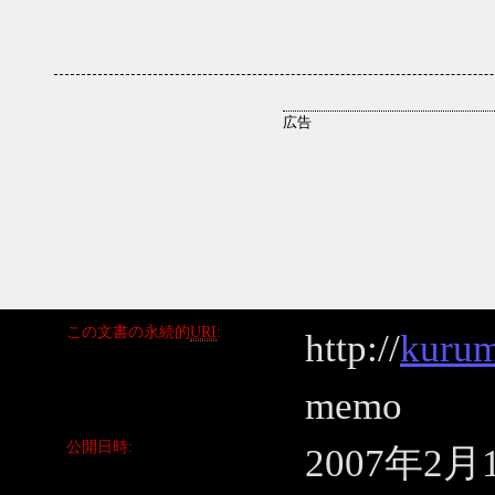
この文書の永続的
URI
http://
kurum
memo
公開日時
2007年2月