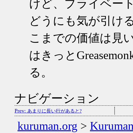
けど、プライベー
どうにも気が引け
こまでの価値は見
はきっとGreasem
る。
ナビゲーション
あまりに長い行があると?
kuruman.org
>
Kuruma