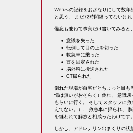
Webへの記録をおざなりにして数年
と思う。 まだ72時間経ってないけ
備忘も兼ねて事実だけ書いてみると
意識を失った
転倒して目の上を切った
救急車に乗った
首を固定された
脳外科に搬送された
CT撮られた
倒れた現場が自宅だとちょっと目も
憶は無いがおそらく）倒れ、 意識戻
もらいに行く。 そしてスタッフに
えてない。）、 救急車に揺られ、 脳
を縫われて解放と相成ったわけです
しかし、アドレナリン出まくりの状