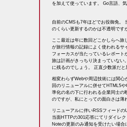
を加えて使っています。 Go言語、
自前のCMSも7年ほどでお役御免。
のくらい更新するのかは不透明です
ここ最近は年に数回どこかしらへ旅
が旅行情報の記録によく使われるサ
フォーカスが当たっているレポート
旅は計画がきっちり決まっていない
に残るのでしょう。 正直少数派だ
相変わらずWebや周辺技術には関心
回のリニューアルに併せてHTML5や
準化の名の下に行われる企業同士の
のですが、私にとっての面白さは薄
リニューアルに伴いRSSフィードの
当面HTTPの301応答にてリダイレ
Noteの更新のみ通知を受けたい場