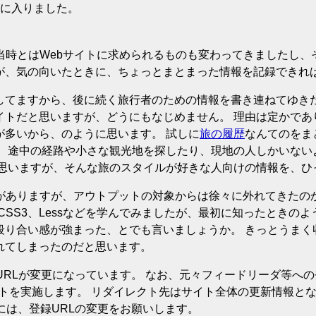
気に入りました。
 当時とはWebサイトに求められるものも変わってきましたし、
が、気の向いたときに、ちょっとまとまった情報を記録できれ
してますから、後に続く旅行者のための情報を書き連ねてゆき
イトだと思いますが、どうにもなじめません。 理由は定かであ
が多いから、のように思います。 試しに
旅の履歴
なんてのをま
。 途中の経路や小さな観光地を探したり、現地の人しかいない
と思いますが、そんな旅のスタイルが好きな人向けの情報を、ひ
がありますが、アウトプットの対象からは徐々に外れてきたの
CSS3、Lessなどを学んでみましたが、最初に知ったときの
殴り合い感が強まった、とでも言いましょうか。 きっとうまく
れてしまったのだと思います。
URLが変更になっています。 なお、元々フィードリーダ等への
クトを実施します。 リダイレクト先はサイト全体の更新情報となり
合には、登録URLの変更をお願いします。