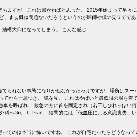
経ちますが、これは書かねばと思った。 2015年始まって早々
れど、まぁ概ね問題ないだろうというのが医師や僕の見立てであ
、結構大仰になってしまう。 こんな感じ：
当てられない事態になりかねなかったわけですが、場所はスーパ
ってから一息つき、 鏡を見、 これはやばいと最低限の服を着
救急車を呼ばれ、 救急の方に首を固定され（若干しびれっぽい
外科へGo。 CTへin。 結果的には「低血圧による意識喪失、
。
態ってのは本当に怖いですね。 これが自宅だったらどうなって