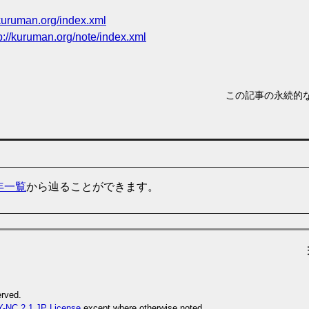
/kuruman.org/index.xml
p://kuruman.org/note/index.xml
この記事の永続的な
年一覧
から辿ることができます。
rved.
-NC 2.1 JP
License
except where otherwise noted.