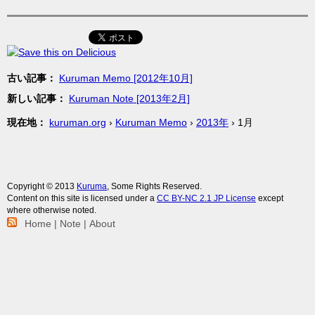
古い記事
：
Kuruman Memo [2012年10月]
新しい記事
：
Kuruman Note [2013年2月]
現在地
kuruman.org
›
Kuruman Memo
›
2013年
› 1月
Copyright © 2013
Kuruma
, Some Rights Reserved.
Content on this site is licensed under a
CC BY-NC 2.1 JP
License
except
where otherwise noted.
Home
|
Note
|
About