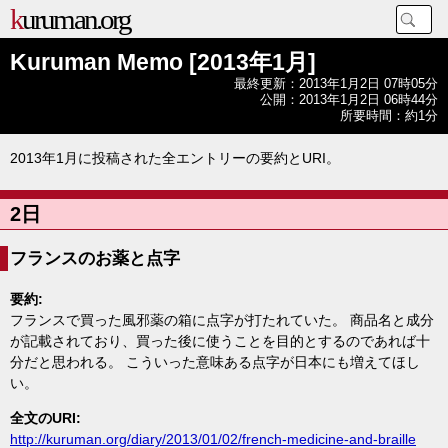
kuruman.org
Kuruman Memo [2013年1月]
最終更新
：
2013年1月2日 07時05分
公開
：
2013年1月2日 06時44分
所要時間
：
約1分
2013年1月に投稿された全エントリーの要約とURI。
2日
フランスのお薬と点字
要約:
フランスで買った風邪薬の箱に点字が打たれていた。 商品名と成分
が記載されており、買った後に使うことを目的とするのであれば十
分だと思われる。 こういった意味ある点字が日本にも増えてほし
い。
全文のURI:
http://kuruman.org/diary/2013/01/02/french-medicine-and-braille