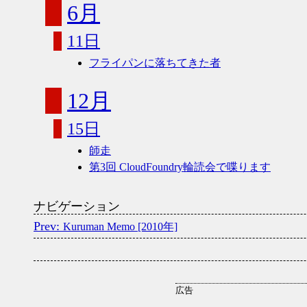
6月
11日
フライパンに落ちてきた者
12月
15日
師走
第3回 CloudFoundry輪読会で喋ります
ナビゲーション
Kuruman Memo [2010年]