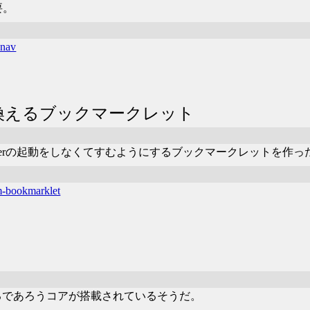
要。
-nav
書き換えるブックマークレット
、Adobe Readerの起動をしなくてすむようにするブックマークレットを作
m-bookmarklet
9.5で使われるであろうコアが搭載されているそうだ。