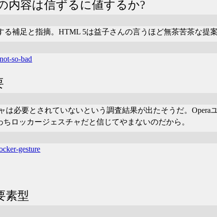
on, 3rdの内容は信ずるに値するか?
3rdの内容に対する補足と指摘。HTML 5は益子さんの言うほど無茶苦茶な
-not-so-bad
要
スチャは必要とされていないという調査結果が出たそうだ。Opera
ard、すなわちロッカージェスチャだと信じてやまないのだから。
ocker-gesture
v要素型