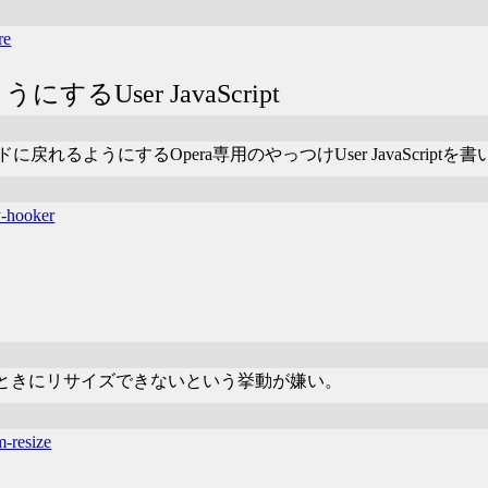
re
うにするUser JavaScript
ライドに戻れるようにするOpera専用のやっつけUser JavaScriptを
y-hooker
したときにリサイズできないという挙動が嫌い。
m-resize