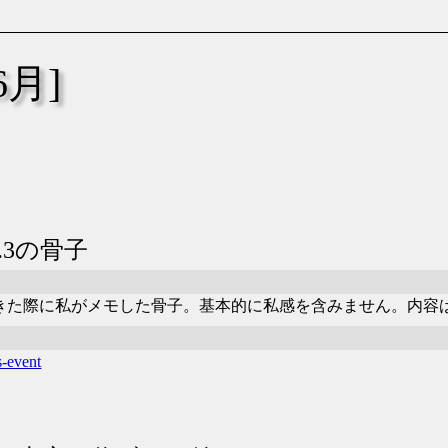
6月]
vol.3の骨子
 vol.3へ行ってきた際に私がメモした骨子。基本的に私感を含みません。内容
s-event