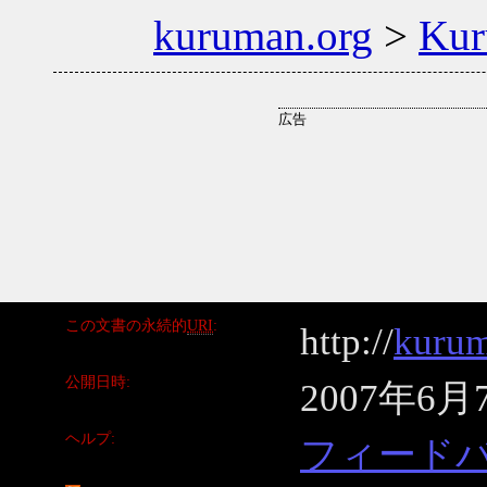
kuruman.org
>
Ku
この文書の永続的
URI
http://
kurum
公開日時
2007年6月
ヘルプ
フィード