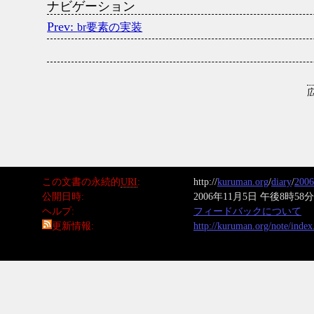
ナビゲーション
br要素の実装
この文書の永続的
URI
http://
kuruman.org
/
diary
/
2006
公開日時
2006年11月5日 午後8時58分
ヘルプ
フィードバックについて
更新情報
http://kuruman.org/note/inde