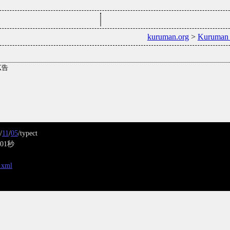
kuruman.org
>
Kuruman
/
11
/
05
/typect
01秒
x.xml