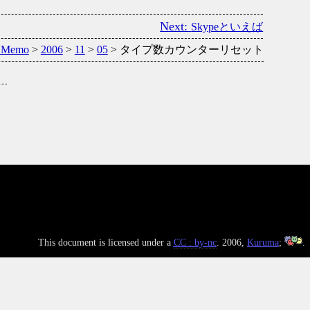
Skypeといえば
 Memo
>
2006
>
11
>
05
> タイプ数カウンターリセット
This document is licensed under a
CC : by-nc
. 2006,
Kuruma
;
.