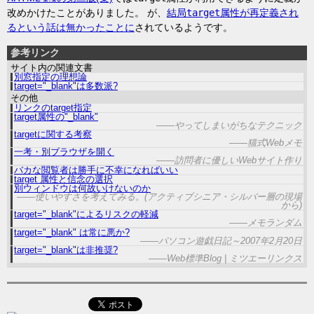
改めかけたことがありました。 が、
結局
target
属性が再定義され
るという話は無かったことに
されているようです。
参考リンク
サイト内の関連文書
別窓指定の理想論
target="_blank"は多数派?
その他
リンクのtarget指定
target属性の"_blank"
やってしまいがちなテクニック
targetに関する考察
猫式Webメモ
一考・別ブラウザを開く
訪問者に優しいWebサイト作り
バカな閲覧者は勝手に不幸になればいい
target 属性と信念の選択
別ウィンドウは何故いけないのか
使いやすさを考えてみる。(アクティブシニア・シルバー層の現場
から)
target="_blank"によるリスクの軽減
メモランダム
target="_blank" は常に悪か?
パソコン遊戯日記～2007年2月20日
target="_blank"は非推奨?
Web標準Blog | ミツエーリンクス