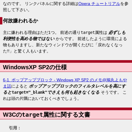
なのです。 リンクパネルに関する詳細は
Opera チュートリアル
を参
照して下さい。
何故嫌われるか
主に嫌われる理由はただ1つ。 前述の通り
target
属性は
必ずしも
利便性を高める物ではない
からです。 前述したように環境による
物もありますし、新たなウィンドウが開くたびに「戻れなくなっ
た!!」と驚く人もいます。
WindowsXP SP2の仕様
6-1. ポップアップブロック - Windows XP SP2 のメモ@鳩丸よもや
ま話
によると
ポップアップブロックのフィルタレベルを高にす
ると
target="_blank"
でさえも何も起きなくなる
そうです。 こ
れは頭の片隅においておくべきでしょう。
target
W3Cの
属性に関する文書