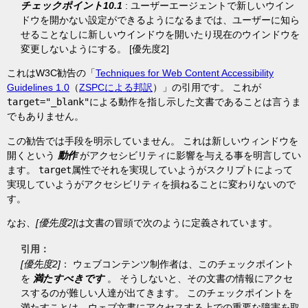
チェックポイント10.1
: ユーザーエージェントで新しいウイン
ドウを開かない設定ができるようになるまでは、ユーザーに知ら
せることなしに新しいウインドウを開いたり現在のウインドウを
変更しないようにする。 [優先度2]
これはW3C勧告の「
Techniques for Web Content Accessibility
Guidelines 1.0
（
ZSPCによる邦訳
）」の引用です。 これが
target="_blank"
による動作を指し示した文書であることは言うま
でもありません。
この勧告では手段を明示していません。 これは新しいウィンドウを
開くという
動作
がアクセシビリティに影響を与える事を明言してい
ます。
target
属性でそれを実現していようがスクリプトによって
実現していようがアクセシビリティを損ねることに変わりないので
す。
なお、
[優先度2]
は文書の冒頭で次のように定義されています。
[優先度2]
： ウェブコンテンツ制作者は、このチェックポイント
を
満たすべきです
。 そうしないと、その文書の情報にアクセ
スするのが難しい人達が出てきます。 このチェックポイントを
満たすことは、ウェブ文書にアクセスする上での重要な障害を取