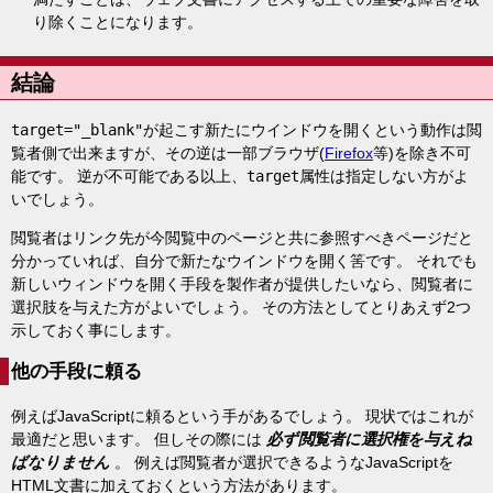
り除くことになります。
結論
target="_blank"
が起こす新たにウインドウを開くという動作は閲
覧者側で出来ますが、その逆は一部ブラウザ(
Firefox
等)を除き不可
能です。 逆が不可能である以上、
target
属性は指定しない方がよ
いでしょう。
閲覧者はリンク先が今閲覧中のページと共に参照すべきページだと
分かっていれば、自分で新たなウインドウを開く筈です。 それでも
新しいウィンドウを開く手段を製作者が提供したいなら、閲覧者に
選択肢を与えた方がよいでしょう。 その方法としてとりあえず2つ
示しておく事にします。
他の手段に頼る
例えばJavaScriptに頼るという手があるでしょう。 現状ではこれが
最適だと思います。 但しその際には
必ず閲覧者に選択権を与えね
ばなりません
。 例えば閲覧者が選択できるようなJavaScriptを
HTML文書に加えておくという方法があります。