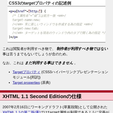
CSS3のtargetプロパティの記述例
<
p
>
a
[
href
^=
“
http
:
“
]
{
/* [属性名^=“値”]は前方一致 <em>/
  target-name:new;
  /</em> 常に新しいウィンドウを作成する為の指定 <em>/
  target-new:tab;
  /</em> ターゲットを現在のウィンドウ内のタブで開く為の指定 */
}
</
p
>
これは閲覧者が利用すべき物で、
制作者が利用すべき物ではない
事は言うまでもないでしょうが念のため。
なお、これは
まだ利用する事はできません
。
Targetプロパティ
(CSS3ハイパーリンクプレゼンテーション
モジュール[邦訳])
Target properties
(原典)
XHTML 1.1 Second Editionの仕様
2007年2月16日にワーキングドラフト(草案段階)として公開された
XHTML 1.1の第二版(案)
では
target
属性が利用できるように定義が