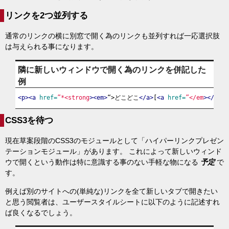
リンクを2つ並列する
通常のリンクの横に別窓で開く為のリンクも並列すれば一応選択肢
は与えられる事になります。
隣に新しいウィンドウで開く為のリンクを併記した
例
<p><a
href=
”*<strong
><em>
“>どこどこ
</a>
[
<a
href=
”</em
></stro
CSS3を待つ
現在草案段階のCSS3のモジュールとして「ハイパーリンクプレゼン
テーションモジュール」があります。 これによって新しいウィンド
ウで開くという動作は特に意識する事のない手軽な物になる
予定
で
す。
例えば別のサイトへの(単純な)リンクを全て新しいタブで開きたい
と思う閲覧者は、ユーザースタイルシートに以下のように記述すれ
ば良くなるでしょう。