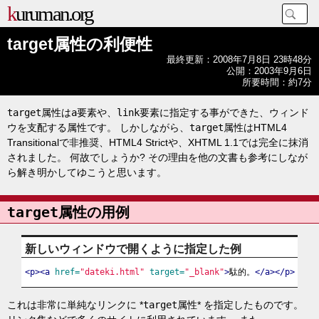
kuruman.org
target属性の利便性
最終更新
：
2008年7月8日 23時48分
公開
：
2003年9月6日
所要時間
：
約7分
target
属性は
a
要素や、
link
要素に指定する事ができた、ウィンド
ウを支配する属性です。 しかしながら、
target
属性はHTML4
Transitionalで非推奨、HTML4 Strictや、XHTML 1.1では完全に抹消
されました。 何故でしょうか? その理由を他の文書も参考にしなが
ら解き明かしてゆこうと思います。
target
属性の用例
新しいウィンドウで開くように指定した例
<p><a
href=
"dateki.html"
target=
"_blank"
>
駄的。
</a></p>
これは非常に単純なリンクに *
target
属性* を指定したものです。