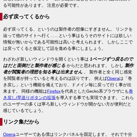
る可能性があります。 注意が必要です。
必ず戻ってくるから
必ず戻ってくる、というのは製作者の想像にすぎません。 リンクを
辿って他のサイトへ行く……という事はもうそのサイトには欲しい
情報が無いからである可能性は高いと考えられます。 しかしここで
は戻ってくると仮定して話を進める事にしましょう。
わざわざ新しいウィンドウを開くという事は
1ページずつ戻るので
はだと面倒だと製作者が感じる
からだと思われます。 しかし
製作
者が閲覧者の理想を知る事は出来ません
。 製作者と全く同じ感覚
を閲覧者が持っていると考えるのは誤りです。 例えば
Opera
は「巻
き戻し」という機能を備えており、ドメイン毎に戻って行く事が出
来ます。 同様の機能は
Firefox
を代表としたGecko系ブラウザにも
巻
き戻し/早送りボタンの拡張
を導入する事でも実現できます。 これら
のユーザーの多くは寧ろ新しいウィンドウが開かない方が便利だと
感じているでしょう。
リンク集だから
Opera
ユーザーである僕はリンクパネルを固定します。 それで十分