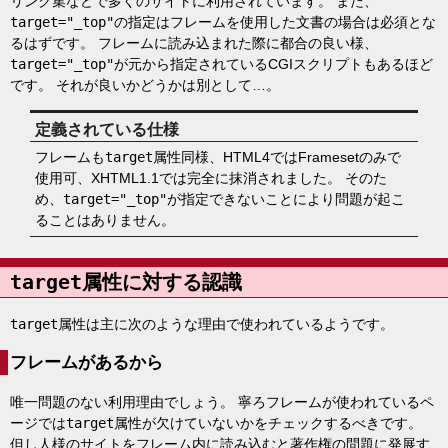
リンク集などで多くのサイトに利用されています。 また、
target="_top"
の指定はフレームを使用した文書の場合は必須とな
るはずです。 フレームに読み込まれた際に都合の良い様、
target="_top"
が元から指定されているCGIスクリプトもあるほど
です。 それが良いかどうかは別として…。
定義されている仕様
フレームも
target
属性同様、HTML4ではFramesetのみで
使用可、XHTML1.1では完全に抹消されました。 そのた
め、
target="_top"
が指定できないことにより問題が起こ
ることはありません。
target
属性に対する認識
target
属性は主に次のような理由で使われているようです。
フレームがあるから
唯一問題のない利用理由でしょう。 寧ろフレームが使われているペ
ージでは
target
属性が欠けていないかをチェックするべきです。
但し人様のサイトをフレーム内に読み込むと著作権の問題に発展す