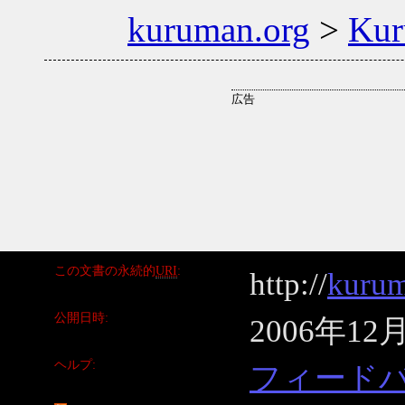
kuruman.org
>
Ku
この文書の永続的
URI
http://
kurum
公開日時
2006年12
ヘルプ
フィード