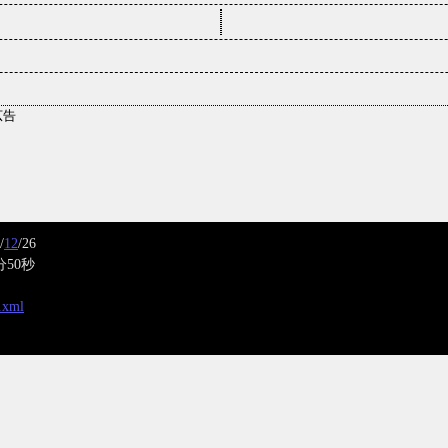
/
12
/26
分50秒
x.xml