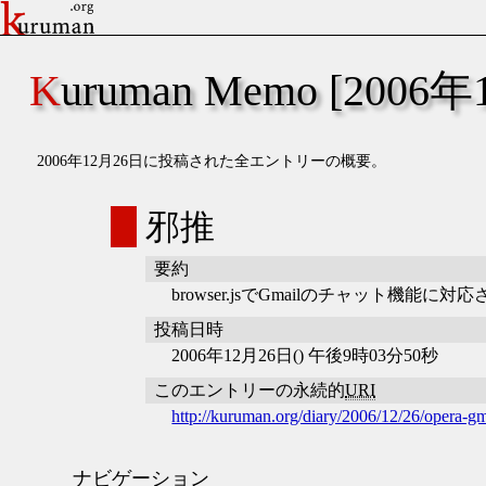
Kuruman Memo [2006
2006年12月26日に投稿された全エントリーの概要。
邪推
要約
browser.jsでGmailのチャット機
投稿日時
2006年12月26日() 午後9時03分50秒
このエントリーの永続的
URI
http://kuruman.org/diary/2006/12/26/opera-gm
ナビゲーション