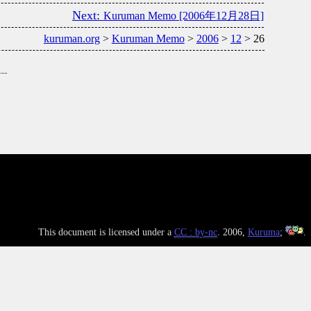
Kuruman Memo [2006年12月28日]
kuruman.org
>
Kuruman Memo
>
2006
>
12
> 26
This document is licensed under a
CC : by-nc
. 2006,
Kuruma
;
.