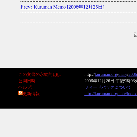
Kuruman Memo [2006年12月25日]
この文書の永続的
URI
http://
kuruman.org
/
diary
/
2006
公開日時
2006年12月26日 午後9時03
ヘルプ
フィードバックについて
更新情報
http://kuruman.org/note/inde