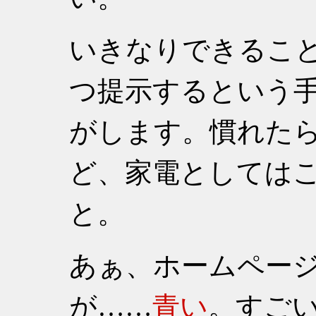
いきなりできるこ
つ提示するという
がします。慣れた
ど、家電としては
と。
あぁ、ホームページの
が……
青い
。すご