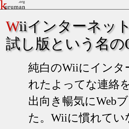
Wiiインターネットチャンネルお
試し版という名のO
純白のWiiにイン
れたよってな連絡
出向き暢気にWeb
た。Wiiに慣れて