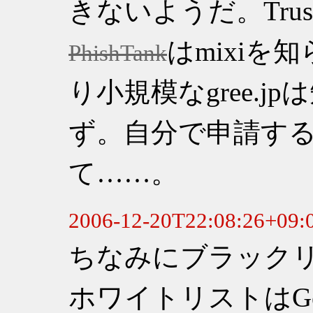
きないようだ。TrustWa
はmixiを知
PhishTank
り小規模なgree.
ず。自分で申請す
て……。
ちなみにブラックリ
ホワイトリストはGe