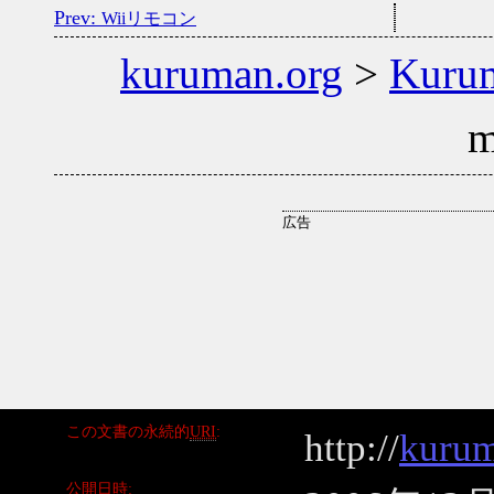
Wiiリモコン
kuruman.org
>
Kuru
この文書の永続的
URI
http://
kurum
公開日時