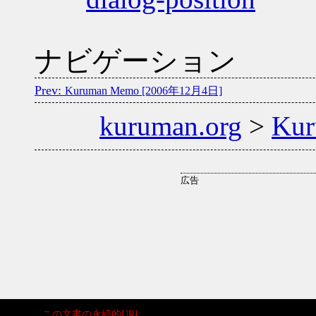
ナビゲーション
Kuruman Memo [2006年12月4日]
kuruman.org
>
Ku
この文書の永続的
URI