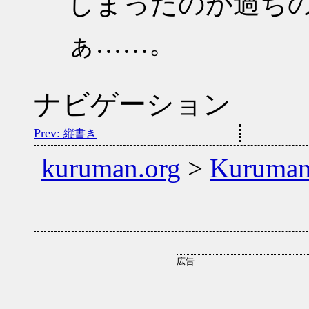
しまったのが過ち
ぁ……。
ナビゲーション
縦書き
kuruman.org
>
Kuruma