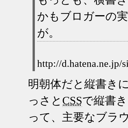
かもブロガーの
が。
明朝体だと縦書き
っさと
CSS
で縦書き
って、主要なブラ