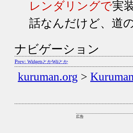
レンダリングで
実
話なんだけど、道
ナビゲーション
WidgetsとかWiiとか
kuruman.org
>
Kuruma