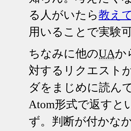
る人がいたら
教え
用いることで実験
ちなみに他の
UA
か
対するリクエスト
ダをまじめに読ん
Atom形式で返す
ず。判断が付かなか