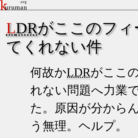
LDR
がここのフィ
てくれない件
何故か
LDR
がここ
れない問題へ力業
た。原因が分から
う無理。ヘルプ。