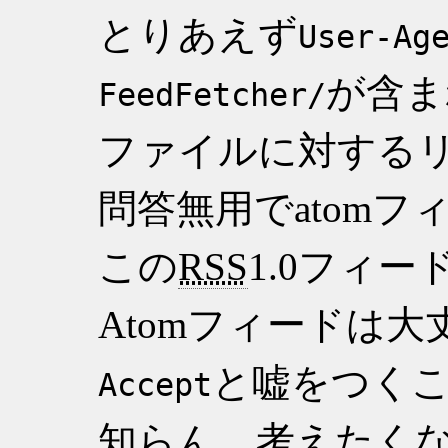
とりあえず
User-Ag
が含ま
FeedFetcher/
ファイルに対する
問答無用でatomフ
この
RSS
1.0フィ
Atomフィードは
と嘘をつく
Accept
知らん。考えたく