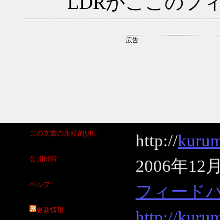
LDRがここのフ
この文書の永続的
URI
http://
kurum
公開日時
2006年12
ヘルプ
フィード
更新情報
http://kuru