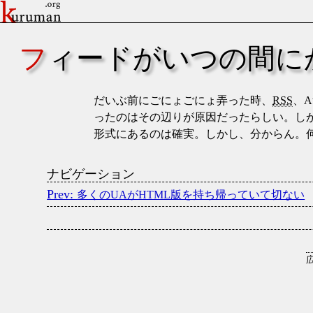
フィードがいつの間にかi
だいぶ前にごにょごにょ弄った時、
RSS
、A
ったのはその辺りが原因だったらしい。しかし、Val
形式にあるのは確実。しかし、分からん。
ナビゲーション
多くのUAがHTML版を持ち帰っていて切ない