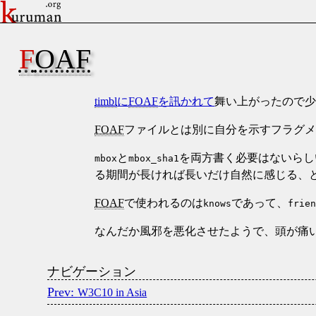
FOAF
timbl
に
FOAF
を訊かれて
舞い上がったので
FOAF
ファイルとは別に自分を示すフラグメン
と
を両方書く必要はないらし
mbox
mbox_sha1
る期間が長ければ長いだけ自然に感じる、
FOAF
で使われるのは
であって、
knows
frie
なんだか風邪を悪化させたようで、頭が痛
ナビゲーション
W3C10 in Asia