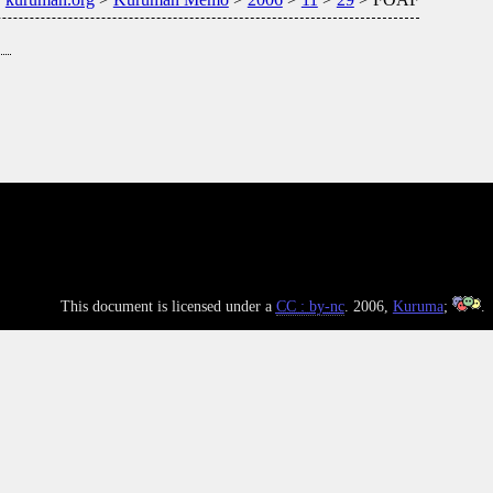
This document is licensed under a
CC : by-nc
. 2006,
Kuruma
;
.