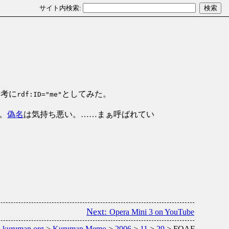
参考に
としてみた。
rdf:ID="me"
。
偽名
は気持ち悪い。……まぁ呼ばれてい
Opera Mini 3 on YouTube
kuruman.org
>
Kuruman Memo
>
2006
>
11
>
29
> FOAF