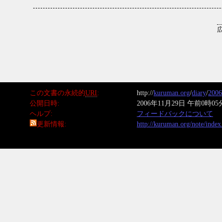
この文書の永続的
URI
http://
kuruman.org
/
diary
/
2006
公開日時
2006年11月29日 午前0時05
ヘルプ
フィードバックについて
更新情報
http://kuruman.org/note/inde