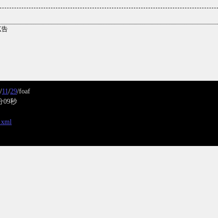
/
11
/
29
/foaf
分09秒
x.xml