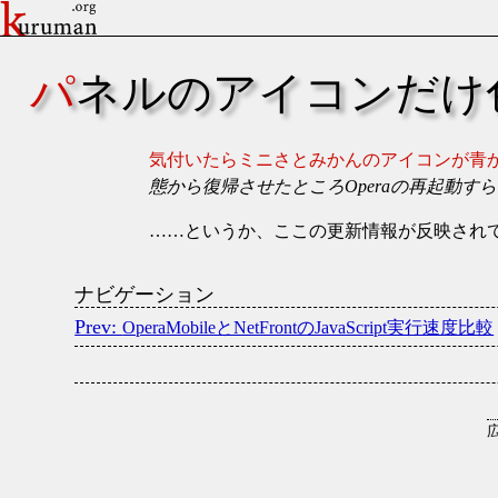
パネルのアイコンだ
気付いたらミニさとみかんのアイコンが青
態から復帰させたところOperaの再起動
……というか、ここの更新情報が反映され
ナビゲーション
OperaMobileとNetFrontのJavaScript実行速度比較