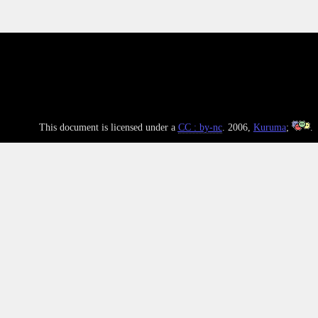
This document is licensed under a
CC : by-nc
. 2006,
Kuruma
;
.