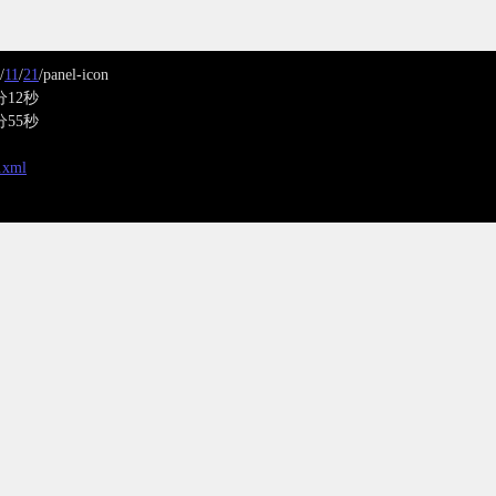
/
11
/
21
/panel-icon
分12秒
分55秒
x.xml