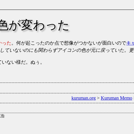
け色が変わった
かった
。何が起こったのか点で想像がつかないが面白いので
キ
すらしていないのにも関わらずアイコンの色が元に戻っていた。
ていない様だ。ぬぅ。
kuruman.org
>
Kuruman Memo