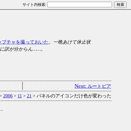
ャプチャを撮っておいた
。
一晩あけて休止状
更に訳が分からん……。
ルートビア
>
2006
>
11
>
21
> パネルのアイコンだけ色が変わった