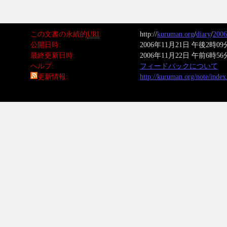
この文書の永続的
URI
http://
kuruman.org
/
diary
/
2006
公開日時
2006年11月21日 午後2時09
最終更新日時
2006年11月22日 午前6時56
ヘルプ
フィードバックについて
更新情報
http://kuruman.org/note/inde