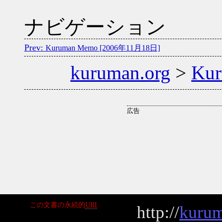
ナビゲーション
Kuruman Memo [2006年11月18日]
kuruman.org
>
Ku
この文書の永続的
URI
http://
kurum