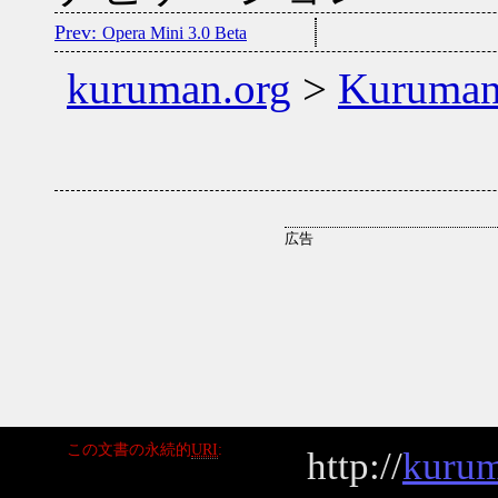
Opera Mini 3.0 Beta
kuruman.org
>
Kuruma
この文書の永続的
URI
http://
kurum