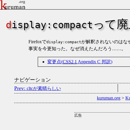
って廃
display:compact
Firefoxで
が解釈されないのはな
display:compact
事実を今更知った。なぜ消えたんだろう……。
変更点(
CSS2.1
Appendix C 邦訳)
ナビゲーション
cltcが素晴らしい
kuruman.org
>
K