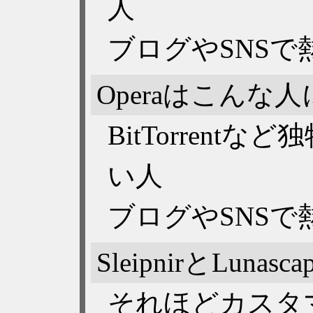
人
ブログやSNS
Operaはこんな
BitTorren
い人
ブログやSNS
SleipnirとLu
それほどカスタ