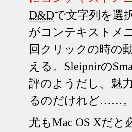
D&D
で文字列を選
がコンテキストメ
回クリックの時の
える。SleipnirのS
評のようだし、魅
るのだけれど……
尤もMac OS X