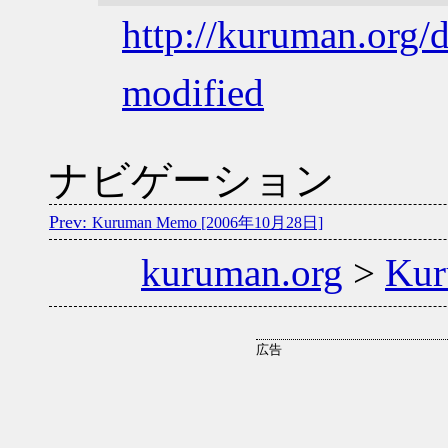
http://kuruman.org/
modified
ナビゲーション
Kuruman Memo [2006年10月28日]
kuruman.org
>
Ku