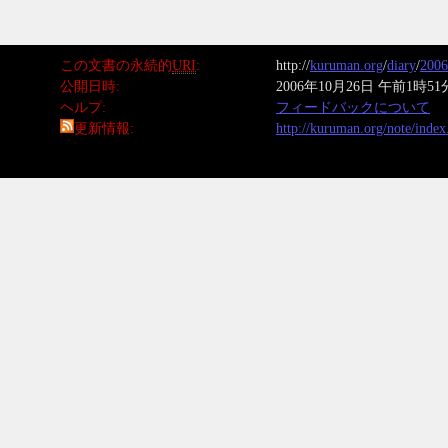
この文書の永続的
URI
http://
kuruman.org
/
diary
/
2006
公開日時
2006年10月26日 午前1時51
ヘルプ
フィードバックについて
更新情報
http://kuruman.org/note/inde