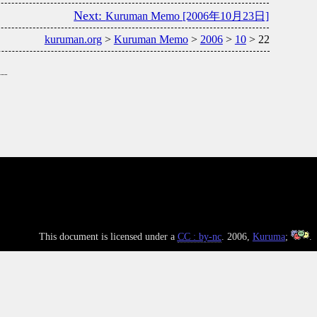
Kuruman Memo [2006年10月23日]
kuruman.org
>
Kuruman Memo
>
2006
>
10
> 22
This document is licensed under a
CC : by-nc
. 2006,
Kuruma
;
.