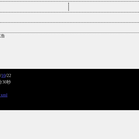
/
10
/22
分30秒
x.xml