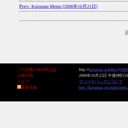
Kuruman Memo [2006年10月21日]
この文書の永続的
URI
http://
kuruman.org
/
diary
/
2006
公開日時
2006年10月22日 午後9時53
ヘルプ
フィードバックについて
更新情報
http://kuruman.org/note/inde