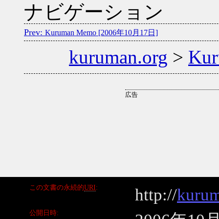
ナビゲーション
Kuruman Memo [2006年10月17日]
kuruman.org
>
Ku
この文書の永続的
URI
http://
kurum
公開日時