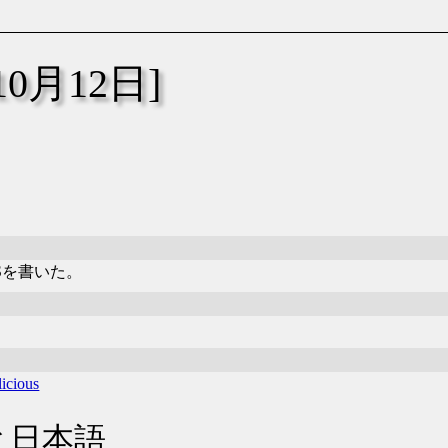
年10月12日]
rJSを書いた。
licious
tyと日本語