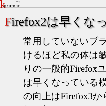
Firefox2は早くな
常用していないブ
けるほど私の体は
りの一般的Firef
は早くなっている
の向上はFirefo