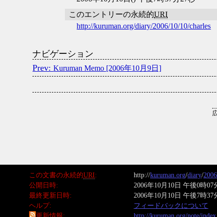
このエントリーの永続的
URI
http://kuruman.org/diary/2006/10/10/charles
ナビゲーション
Kuruman Memo [2006年10月9日]
この文書の永続的
URI
http://
kuruman.org
/
diary
/
2006
公開日時
2006年10月10日 午後0時07
最終更新日時
2006年10月10日 午後7時37
ヘルプ
フィードバックについて
更新情報
http://kuruman.org/note/inde