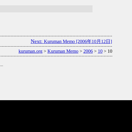
Kuruman Memo [2006年10月12日]
kuruman.org
>
Kuruman Memo
>
2006
>
10
> 10