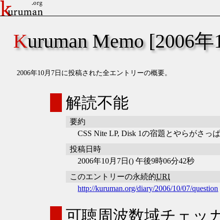
Kuruman Memo [2006
2006年10月7日に投稿された全エントリーの概要。
解読不能
要約
CSS Nite LP, Disk 1の宿題とやら
投稿日時
2006年10月7日() 午後9時06分42秒
このエントリーの永続的
URI
http://kuruman.org/diary/2006/10/07/question
可聴周波数域チェッ