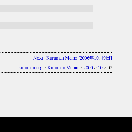
Kuruman Memo [2006年10月9日]
kuruman.org
>
Kuruman Memo
>
2006
>
10
> 07