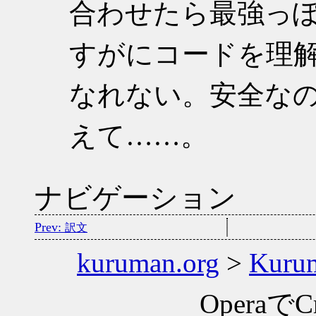
合わせたら最強っ
すがにコードを理
なれない。安全な
えて……。
ナビゲーション
訳文
kuruman.org
>
Kuru
OperaでCr