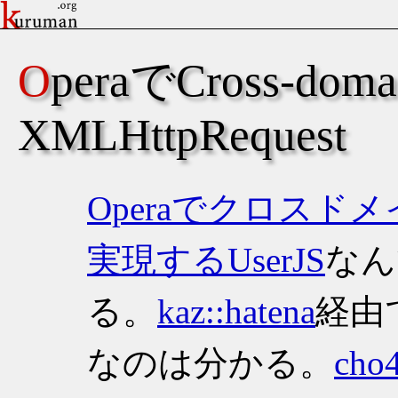
OperaでCross-domain
XMLHttpRequest
Operaでクロスドメイン
実現するUserJS
なん
る。
kaz::hatena
経由
なのは分かる。
cho