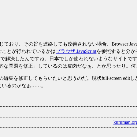
ており、その旨を連絡しても改善されない場合、Browser Jav
なことが行われているかは
ブラウザ JavaScript
を参照すると分かる。
iptでの強攻策で解決したんですね。日本でしか使われないようなサ
的な問題を修正
しているのは皮肉だなぁ、とか思ったり。何
o.usの編集を修正してもらいたいと思うのだ。現状full-screen
ているのかなぁ……。
kuruman.or