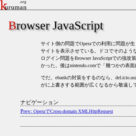
Browser JavaScript
サイト側の問題でOperaでの利用に問題が生じ
サイトを表示させている。ドコでそのよう
ログイン問題をBrowser JavaScr
かった。後はnintendo.comで
幾つかの表面
でだ。ebankの対策をするのなら、del.ici
がに上書きする範囲が広くなるから敬遠し
ナビゲーション
OperaでCross-domain XMLHttpRequest