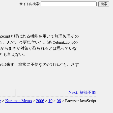
aScriptと呼ばれる機能を用いて無理矢理その
んで、今更気付いた。遂にebank.co.jpの
イトですからまさか対策が取られるとは思っていな
とも言えない。
 editしか出来ず、非常に不便なのだけれども。さす
解読不能
g
>
Kuruman Memo
>
2006
>
10
>
06
> Browser JavaScript