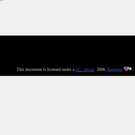
This document is licensed under a
CC : by-nc
. 2006,
Kuruma
;
.