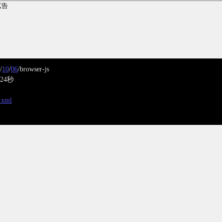
/
10
/
06
/browser-js
24秒
x.xml