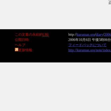
この文書の永続的
URI
http://
kuruman.org
/
diary
/
2006
公開日時
2006年10月6日 午後5時06分
ヘルプ
フィードバックについて
更新情報
http://kuruman.org/note/inde