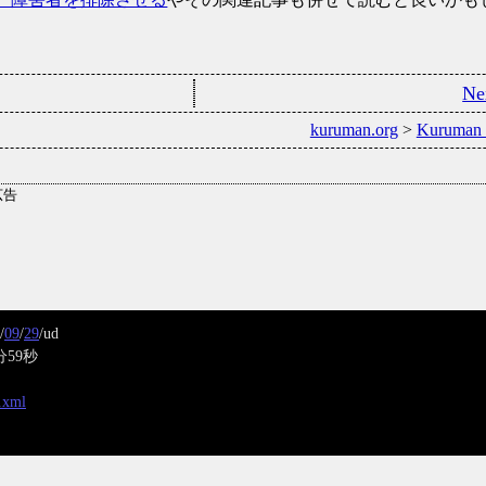
kuruman.org
>
Kuruman
/
09
/
29
/ud
分59秒
x.xml