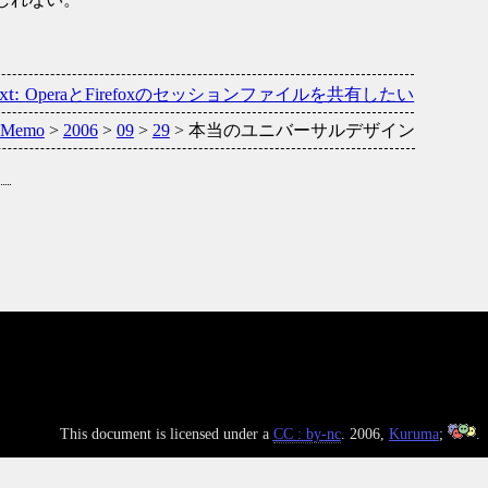
OperaとFirefoxのセッションファイルを共有したい
 Memo
>
2006
>
09
>
29
> 本当のユニバーサルデザイン
This document is licensed under a
CC : by-nc
. 2006,
Kuruma
;
.