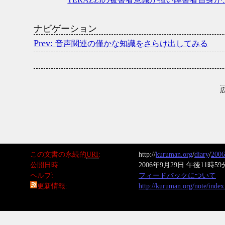
ナビゲーション
音声関連の僅かな知識をさらけ出してみる
この文書の永続的
URI
http://
kuruman.org
/
diary
/
2006
公開日時
2006年9月29日 午後11時59
ヘルプ
フィードバックについて
更新情報
http://kuruman.org/note/inde