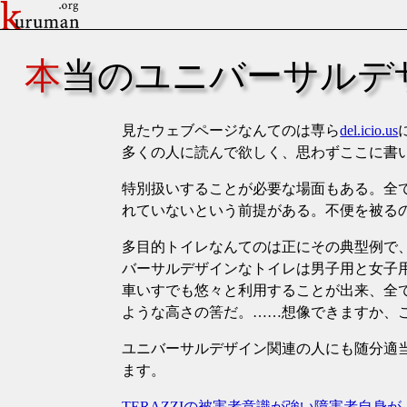
本当のユニバーサルデ
見たウェブページなんてのは専ら
del.icio.us
多くの人に読んで欲しく、思わずここに書
特別扱いすることが必要な場面もある。全
れていないという前提がある。不便を被る
多目的トイレなんてのは正にその典型例で
バーサルデザインなトイレは男子用と女子
車いすでも悠々と利用することが出来、全
ような高さの筈だ。……想像できますか、
ユニバーサルデザイン関連の人にも随分適
ます。
TERAZZIの被害者意識が強い障害者自身