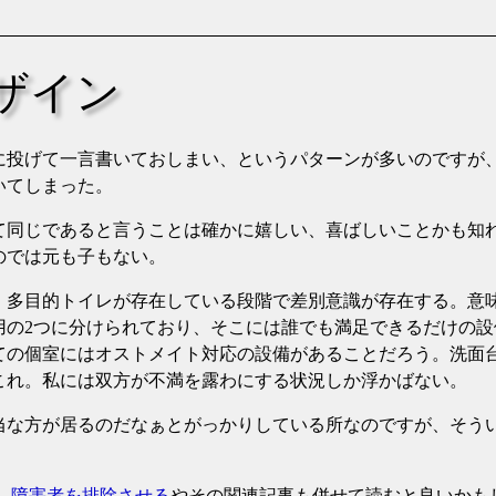
ザイン
に投げて一言書いておしまい、というパターンが多いのですが
いてしまった。
て同じであると言うことは確かに嬉しい、喜ばしいことかも知
のでは元も子もない。
、多目的トイレが存在している段階で差別意識が存在する。意
用の2つに分けられており、そこには誰でも満足できるだけの
ての個室にはオストメイト対応の設備があることだろう。洗面
これ。私には双方が不満を露わにする状況しか浮かばない。
当な方が居るのだなぁとがっかりしている所なのですが、そう
が、障害者を排除させる
やその関連記事も併せて読むと良いかも