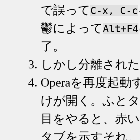
で誤って
C-x, C-c
鬱によって
Alt+F4
了。
しかし分離された
Operaを再度起
けが開く。ふと
目をやると、赤い
タブを示すそれ。