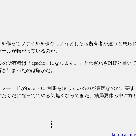
ダを作ってファイルを保存しようとしたら所有者が違うと怒られ
ツールが転がっているのか。
の所有者は「apache」になります。
とわざわざ
PHP
と書いて
行き詰まったのは確かだ。
ーフモードが
に制限を課しているのが原因なのか。要す
fopen()
ぐだぐだになっててやる気無くなってきた。結局夏休み中に終
kuruman.or