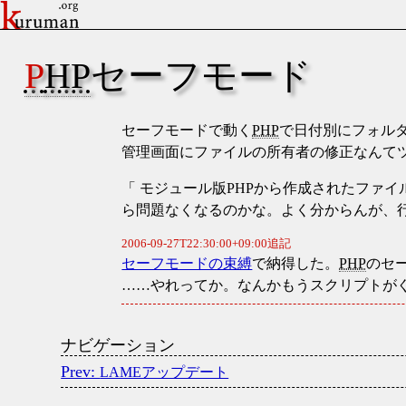
PHP
セーフモード
セーフモードで動く
PHP
で日付別にフォル
管理画面にファイルの所有者の修正なんて
モジュール版PHPから作成されたファイル
ら問題なくなるのかな。よく分からんが、
セーフモードの束縛
で納得した。
PHP
のセ
……やれってか。なんかもうスクリプトが
ナビゲーション
LAMEアップデート