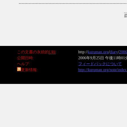
この文書の永続的
URI
http://
kuruman.org
/
diary
/
2006
公開日時
2006年9月25日 午後11時01
ヘルプ
フィードバックについて
更新情報
http://kuruman.org/note/inde