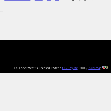
This document is licensed under a
CC : by-nc
. 2006,
Kuruma
;
.