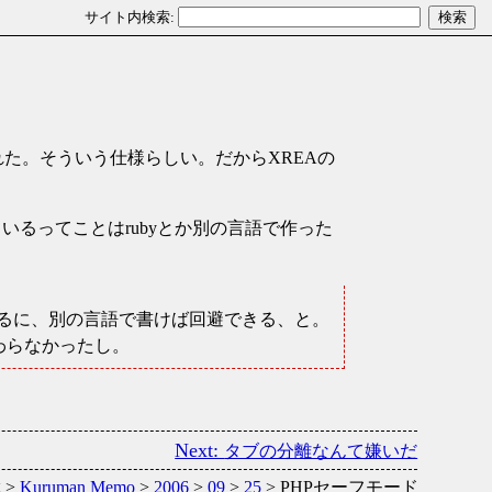
た。そういう仕様らしい。だからXREAの
いるってことはrubyとか別の言語で作った
るに、別の言語で書けば回避できる、と。
わらなかったし。
タブの分離なんて嫌いだ
g
>
Kuruman Memo
>
2006
>
09
>
25
> PHPセーフモード