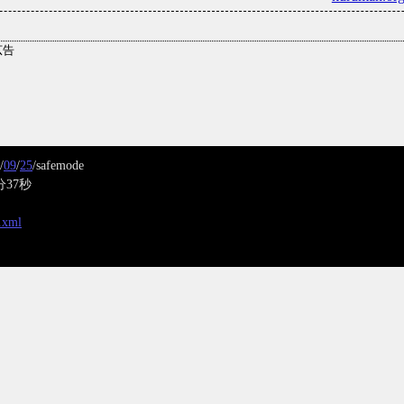
/
09
/
25
/safemode
分37秒
x.xml