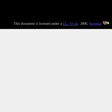
This document is licensed under a
CC : by-nc
. 2006,
Kuruma
;
.