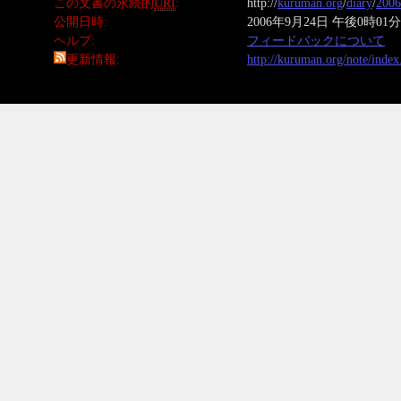
この文書の永続的
URI
http://
kuruman.org
/
diary
/
2006
公開日時
2006年9月24日 午後0時01分
ヘルプ
フィードバックについて
更新情報
http://kuruman.org/note/inde