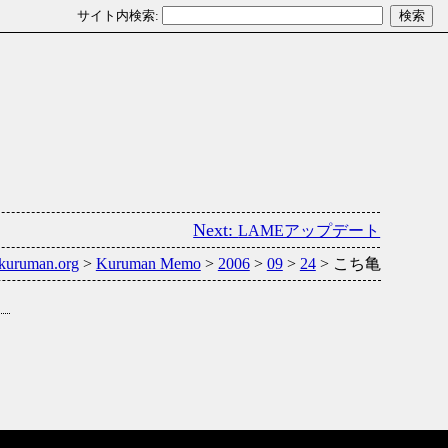
LAMEアップデート
kuruman.org
>
Kuruman Memo
>
2006
>
09
>
24
> こち亀