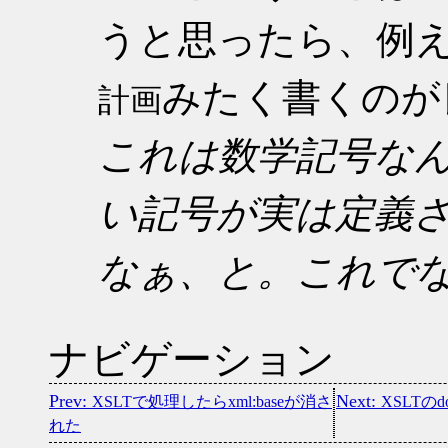
うと思ったら、例
みたく書くのが
計画
これは数学記号な
い記号が実は定義
なぁ、と。これで
ナビゲーション
XSLTで処理したらxml:baseが消さ
XSLT
れた