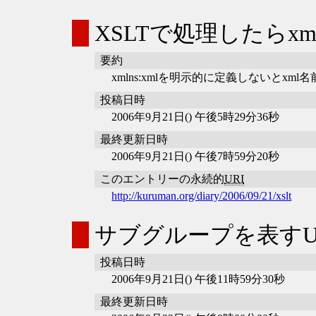
XSLTで処理したらxml
要約
xmlns:xmlを明示的に定義しないとx
投稿日時
2006年9月21日() 午後5時29分36秒
最終更新日時
2006年9月21日() 午後7時59分20秒
このエントリーの永続的
URI
http://kuruman.org/diary/2006/09/21/xslt
サブグループを表すUni
投稿日時
2006年9月21日() 午後11時59分30秒
最終更新日時