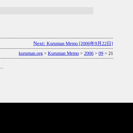
Kuruman Memo [2006年9月22日]
kuruman.org
>
Kuruman Memo
>
2006
>
09
> 21