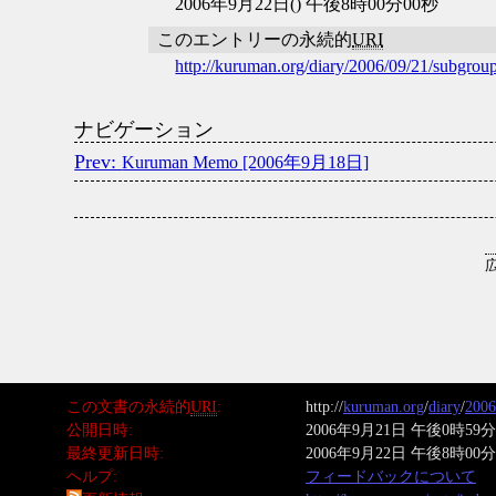
2006年9月22日() 午後8時00分00秒
このエントリーの永続的
URI
http://kuruman.org/diary/2006/09/21/subgrou
ナビゲーション
Kuruman Memo [2006年9月18日]
この文書の永続的
URI
http://
kuruman.org
/
diary
/
2006
公開日時
2006年9月21日 午後0時59分
最終更新日時
2006年9月22日 午後8時00分
ヘルプ
フィードバックについて