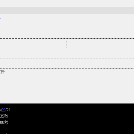
p
/
09
/21
35秒
00秒