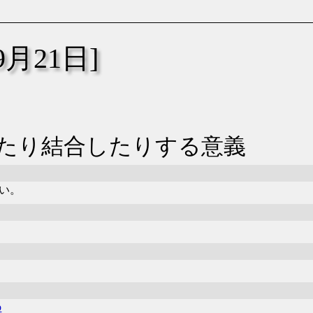
年9月21日]
離したり結合したりする意義
い。
b