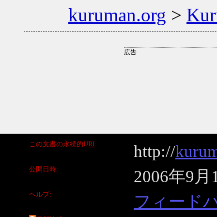
kuruman.org
>
Ku
この文書の永続的
URI
http://
kurum
公開日時
2006年9月
ヘルプ
フィード